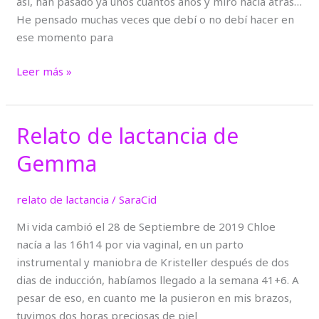
así, han pasado ya unos cuántos años y miro hacia atrás…
He pensado muchas veces que debí o no debí hacer en
ese momento para
Leer más »
Relato de lactancia de
Relato
de
Gemma
lactancia
de
relato de lactancia
/
SaraCid
Gemma
Mi vida cambió el 28 de Septiembre de 2019 Chloe
nacía a las 16h14 por via vaginal, en un parto
instrumental y maniobra de Kristeller después de dos
dias de inducción, habíamos llegado a la semana 41+6. A
pesar de eso, en cuanto me la pusieron en mis brazos,
tuvimos dos horas preciosas de piel