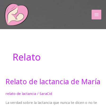
Ir
al
contenido
Relato
Relato de lactancia de María
Relato
de
lactancia
relato de lactancia
/
SaraCid
de
La verdad sobre la lactancia que nunca te dicen o no te
María