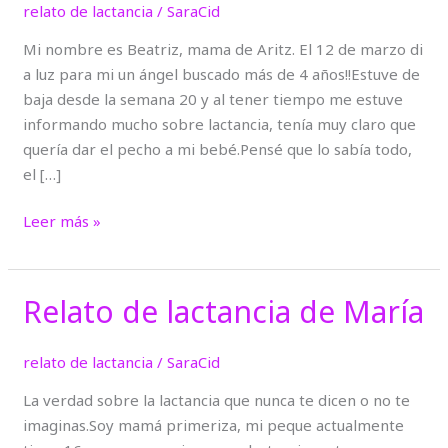
relato de lactancia
/
SaraCid
Beatriz
Mi nombre es Beatriz, mama de Aritz. El 12 de marzo di
a luz para mi un ángel buscado más de 4 años!!Estuve de
baja desde la semana 20 y al tener tiempo me estuve
informando mucho sobre lactancia, tenía muy claro que
quería dar el pecho a mi bebé.Pensé que lo sabía todo,
el […]
Leer más »
Relato de lactancia de María
Relato
de
lactancia
relato de lactancia
/
SaraCid
de
La verdad sobre la lactancia que nunca te dicen o no te
María
imaginas.Soy mamá primeriza, mi peque actualmente