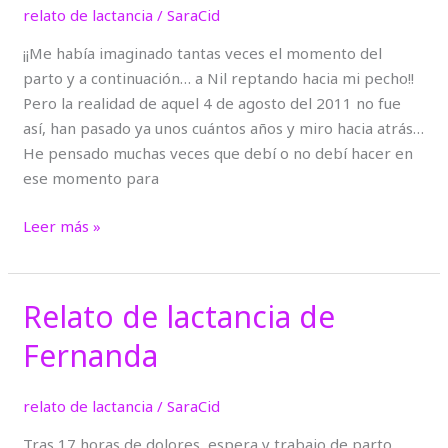
relato de lactancia
/
SaraCid
Vanessa
¡¡Me había imaginado tantas veces el momento del
parto y a continuación… a Nil reptando hacia mi pecho!!
Pero la realidad de aquel 4 de agosto del 2011 no fue
así, han pasado ya unos cuántos años y miro hacia atrás…
He pensado muchas veces que debí o no debí hacer en
ese momento para
Leer más »
Relato de lactancia de
Relato
de
Fernanda
lactancia
de
relato de lactancia
/
SaraCid
Fernanda
Tras 17 horas de dolores, espera y trabajo de parto,