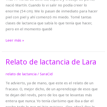
nació Martín. Cuando lo vi salir no podía creer lo
enorme (54 cm). Me lo pasan de inmediato para hacer
piel con piel y ahí comenzó mi miedo. Tomé tantas
clases de lactancia que sabía lo que tenía que hacer,
pero en el momento quedé
Leer más »
Relato de lactancia de Lara
Relato
de
lactancia
relato de lactancia
/
SaraCid
de
Te advierto, ya de mano, que este es el relato de un
Lara
fracaso. O, mejor dicho, de un aprendizaje de esos que
te dejan del revés, pero de los que te levantas más
entera que nunca. Yo tenía clarísimo que iba a dar el
pecho todo lo que mi hijo quisiera. ¿Dos años? ¡Por lo