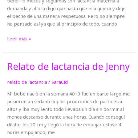
tiene 16 meses y seguimos con lactancia materna a
demanda y ahora digo que hasta que ella quiera y deje
el pecho de una manera respetuosa. Pero no siempre
he pensado así ya que al principio de todo, cuando
Leer más »
Relato de lactancia de Jenny
Relato
de
lactancia
relato de lactancia
/
SaraCid
de
Mi bebe nació en la semana 40+3 fue un parto largo me
Jenny
pusieron un sedante xq los pródromos de parto eran
altos y iba muy lento todo llevaba un día sin dormir al
menos descanse durante unas horas. Cuando conseguí
dilatar los 10 cm y llegó la hora de empujar estuve 4
horas empujando, me