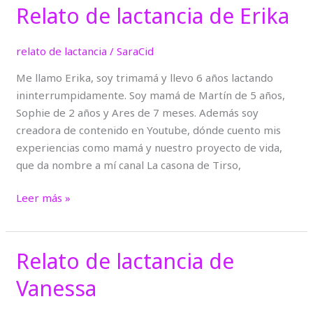
Relato de lactancia de Erika
Relato
de
lactancia
relato de lactancia
/
SaraCid
de
Me llamo Erika, soy trimamá y llevo 6 años lactando
Erika
ininterrumpidamente. Soy mamá de Martín de 5 años,
Sophie de 2 años y Ares de 7 meses. Además soy
creadora de contenido en Youtube, dónde cuento mis
experiencias como mamá y nuestro proyecto de vida,
que da nombre a mí canal La casona de Tirso,
Leer más »
Relato de lactancia de
Relato
de
Vanessa
lactancia
de